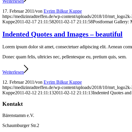
Weiterlesen
17. Februar 2011
/
von
Evrim Bilkur Kuppe
https://medizinradtreffen.de/wp-content/uploads/2018/10/mrt_logo2
Kuppe
2011-02-17 21:11:58
2011-02-17 21:11:58
Postformat Gallery: M
Indented Quotes and Images – beautiful
Lorem ipsum dolor sit amet, consectetuer adipiscing elit. Aenean com
Donec quam felis, ultricies nec, pellentesque eu, pretium quis, sem.
Weiterlesen
12. Februar 2011
/
von
Evrim Bilkur Kuppe
https://medizinradtreffen.de/wp-content/uploads/2018/10/mrt_logo2
Kuppe
2011-02-12 21:11:13
2011-02-12 21:11:13
Indented Quotes and 
Kontakt
Bärenstamm e.V.
Schaumburger Str.2