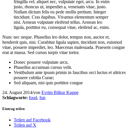
fringilla vel, aliquet nec, vulputate eget, arcu. In enim
justo, rhoncus ut, imperdiet a, venenatis vitae, justo.
Nullam dictum felis eu pede mollis pretium. Integer
tincidunt. Cras dapibus. Vivamus elementum semper
nisi. Aenean vulputate eleifend tellus. Aenean leo
ligula, porttitor eu, consequat vitae, eleifend ac, enim.
Nunc nec neque. Phasellus leo dolor, tempus non, auctor et,
hendrerit quis, nisi. Curabitur ligula sapien, tincidunt non, euismod
vitae, posuere imperdiet, leo. Maecenas malesuada. Praesent congue
erat at massa. Sed cursus turpis vitae tortor.
Donec posuere vulputate arcu.
Phasellus accumsan cursus velit.
Vestibulum ante ipsum primis in faucibus orci luctus et ultrices
posuere cubilia Curae;
Sed aliquam, nisi quis porttitor congue
24. August 2014
/
von
Evrim Bilkur Kuppe
Schlagworte:
food
,
fun
Eintrag teilen
Teilen auf Facebook
Teilen auf X