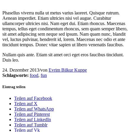
Phasellus viverra nulla ut metus varius laoreet. Quisque rutrum.
Aenean imperdiet. Etiam ultricies nisi vel augue. Curabitur
ullamcorper ultricies nisi. Nam eget dui. Etiam rhoncus. Maecenas
tempus, tellus eget condimentum rhoncus, sem quam semper libero,
sit amet adipiscing sem neque sed ipsum. Nam quam nunc, blandit
vel, luctus pulvinar, hendrerit id, lorem. Maecenas nec odio et ante
tincidunt tempus. Donec vitae sapien ut libero venenatis faucibus.
Nullam quis ante. Etiam sit amet orci eget eros faucibus tincidunt.
Duis leo.
24. Dezember 2013
/
von
Evrim Bilkur Kuppe
Schlagworte:
food
,
fun
Eintrag teilen
Teilen auf Facebook
Teilen auf X
Teilen auf WhatsApp
Teilen auf Pinterest
Teilen auf LinkedIn
Teilen auf Tumblr
Teilen auf Vk